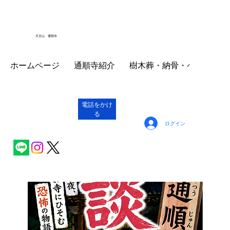
天文山 通順寺
ホームページ
通順寺紹介
樹木葬・納骨・ペット墓
電話をかけ
る
ログイン