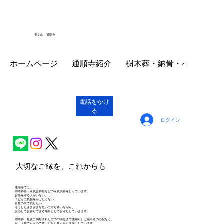
天文山 通順寺
ホームページ
通順寺紹介
樹木葬・納骨・ペット墓
電話をかけ
る
ログイン
大切なご縁を、これからも
通順寺では、
樹木葬墓・永代合葬墓などの永代供養を行っています。
お墓を守る人がいない、
子どもに負担をかけたくない、
自然の中で眠りたい
そうしたさまざまな思いに寄り添いながら、
安心してお参りできる場所としてお守りしていきます。
​​樹木葬（最後に納骨された方の33回忌まで使用可）は継承者の心配なく、
お一人様でも安心です。どなた様もお引き受けしています。