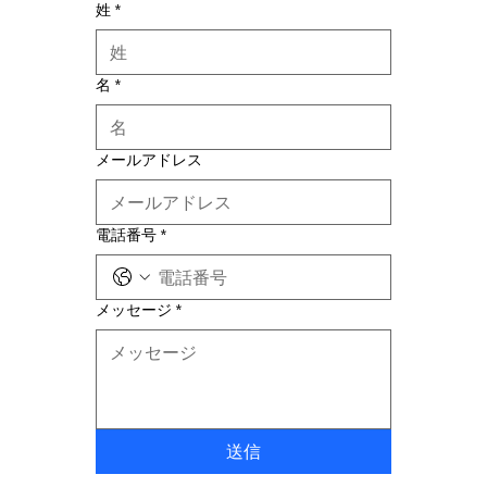
姓
*
名
*
メールアドレス
電話番号
*
メッセージ
*
送信