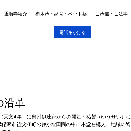
通順寺紹介
樹木葬・納骨・ペット墓
ご葬儀・ご法事
電話をかける
の沿革
5年（天文4年）に奥州伊達家からの開基・祐誓（ゆうせい）
県稲沢市祖父江町の静かな田園の中に本堂を構え、地域の皆