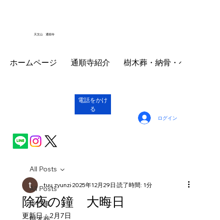
天文山 通順寺
ホームページ
通順寺紹介
樹木葬・納骨・ペット墓
電話をかけ
る
ログイン
All Posts
tuu zyunzi
2025年12月29日
読了時間: 1分
All Posts
除夜の鐘 大晦日
寺行事
更新日：
2月7日
樹木葬