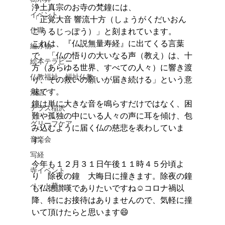
浄土真宗のお寺の梵鐘には、
イベント
「正覚大音 響流十方（しょうがくだいおん 
住職
こうるじっぽう）」と刻まれています。
これは、『仏説無量寿経』に出てくる言葉
編み物
で、「仏の悟りの大いなる声（教え）は、十
絵本テラピー
方（あらゆる世界、すべての人々）に響き渡
仏教福祉 福祉仏教
り、その救いの願いが届き続ける」という意
味です。
法語
鐘は単に大きな音を鳴らすだけではなく、困
テラス稲沢
難や孤独の中にいる人々の声に耳を傾け、包
グリーフケア
み込むように届く仏の慈悲を表わしていま
音楽会
す。 
写経
今年も１２月３１日午後１１時４５分頃よ
寺イベント
り　除夜の鐘　大晦日に撞きます。除夜の鐘
ペット墓
も仏徳讃嘆でありたいですね☺︎コロナ禍以
降、特にお接待はありませんので、気軽に撞
いて頂けたらと思います😄