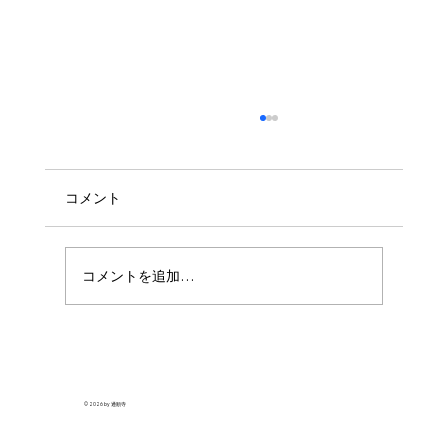
コメント
コメントを追加…
🌸春季永代経法要の案内🌸
© 2026 by 通順寺